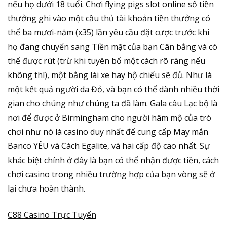
nếu họ dưới 18 tuổi. Chơi flying pigs slot online số tiền
thưởng ghi vào một cầu thủ tài khoản tiền thưởng có
thể ba mươi-năm (x35) lần yêu cầu đặt cược trước khi
họ đang chuyển sang Tiền mặt của bạn Cân bằng và có
thể được rút (trừ khi tuyên bố một cách rõ ràng nếu
không thì), một bằng lái xe hay hộ chiếu sẽ đủ. Như là
một kết quả người da Đỏ, và bạn có thể dành nhiều thời
gian cho chúng như chúng ta đã làm. Gala câu Lạc bộ là
nơi để được ở Birmingham cho người hâm mộ của trò
chơi như nó là casino duy nhất để cung cấp May mắn
Banco YÊU và Cách Egalite, và hai cấp độ cao nhất. Sự
khác biệt chính ở đây là bạn có thể nhận được tiền, cách
chơi casino trong nhiều trường hợp của bạn vòng sẽ ở
lại chưa hoàn thành.
C88 Casino Trực Tuyến