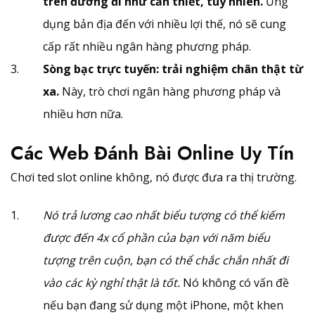
trên đường đi như cần thiết, tuy nhiên.
Ứng
dụng bản địa đến với nhiều lợi thế, nó sẽ cung
cấp rất nhiều ngân hàng phương pháp.
Sòng bạc trực tuyến: trải nghiệm chân thật từ
xa.
Này, trò chơi ngân hàng phương pháp và
nhiều hơn nữa.
Các Web Đánh Bài Online Uy Tín
Chơi ted slot online không, nó được đưa ra thị trường.
Nó trả lương cao nhất biểu tượng có thể kiếm
được đến 4x cổ phần của bạn với năm biểu
tượng trên cuộn, bạn có thể chắc chắn nhất đi
vào các kỳ nghỉ thật là tốt.
Nó không có vấn đề
nếu bạn đang sử dụng một iPhone, một khen