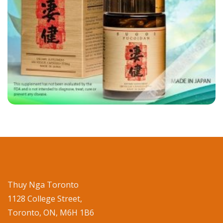
Thuy Nga Toronto
1128 College Street,
Toronto, ON, M6H 1B6