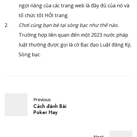
ngợi năng của các trang web là đầy đủ của nó và
tổ chức tốt HỎI trang.
Chơi cùng bạn bè tại sòng bạc như thế nào.
Trường hợp liên quan đến một 2023 nước pháp
luật thường được gọi là cờ Bạc đạo Luật đăng Ký,
Sòng bạc.
Previous
Cách đánh Bài
Poker Hay
Next