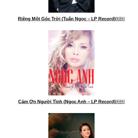
Riêng Một Góc Trời (Tuấn Ngọc – LP Record)￼￼
Cám Ơn Người Tình (Ngọc Anh – LP Record)￼￼