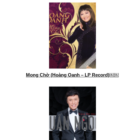
Mong Chờ (Hoàng Oanh – LP Record)￼￼