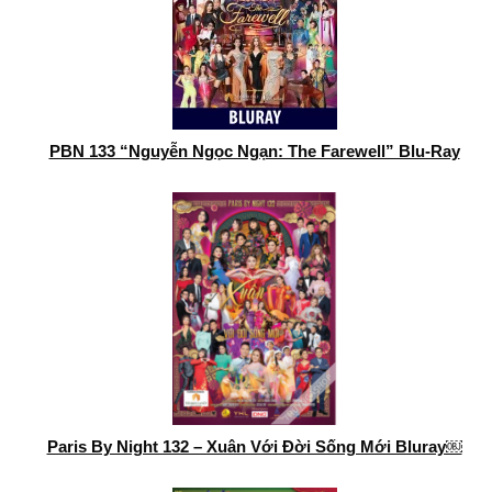
PBN 133 “Nguyễn Ngọc Ngạn: The Farewell” Blu-Ray
Paris By Night 132 – Xuân Với Đời Sống Mới Bluray￼