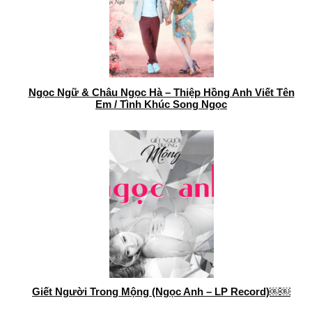
Ngọc Ngữ & Châu Ngọc Hà – Thiệp Hồng Anh Viết Tên
Em / Tình Khúc Song Ngọc
Giết Người Trong Mộng (Ngọc Anh – LP Record)￼￼