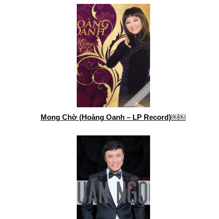
Mong Chờ (Hoàng Oanh – LP Record)￼￼