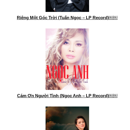
Riêng Một Góc Trời (Tuấn Ngọc – LP Record)￼￼
Cám Ơn Người Tình (Ngọc Anh – LP Record)￼￼