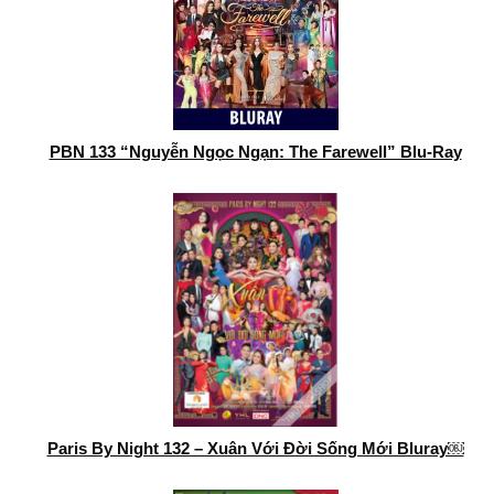
PBN 133 “Nguyễn Ngọc Ngạn: The Farewell” Blu-Ray
Paris By Night 132 – Xuân Với Đời Sống Mới Bluray￼