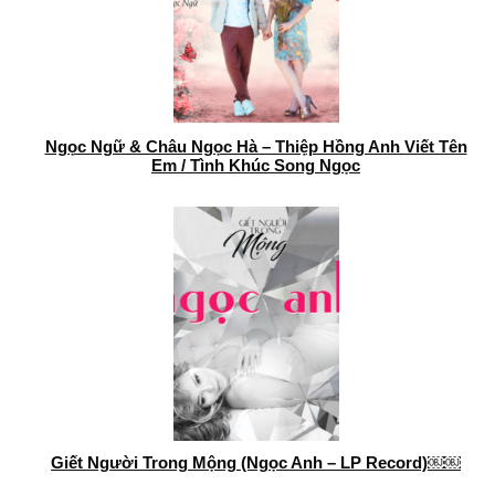
Ngọc Ngữ & Châu Ngọc Hà – Thiệp Hồng Anh Viết Tên
Em / Tình Khúc Song Ngọc
Giết Người Trong Mộng (Ngọc Anh – LP Record)￼￼